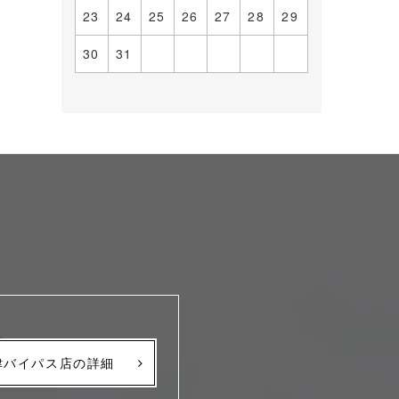
23
24
25
26
27
28
29
30
31
津バイパス店の詳細