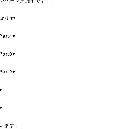
キャンペーン実施中です！！
ぼり🐟
art4♥
art3♥
art2♥
♥
♥
います！！