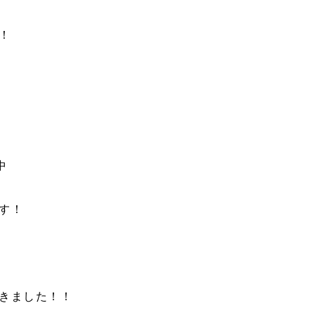
！
中
す！
きました！！