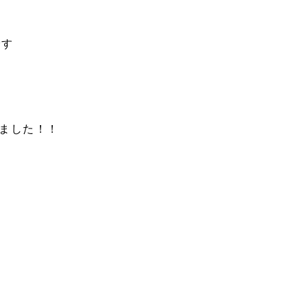
です
ました！！