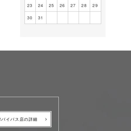
23
24
25
26
27
28
29
30
31
津バイパス店の詳細