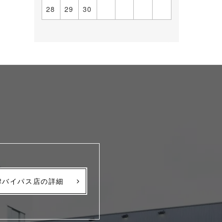
28
29
30
津バイパス店の詳細