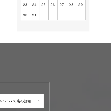
23
24
25
26
27
28
29
30
31
津バイパス店の詳細