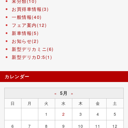
未分類(10)
お買得車情報(3)
一般情報(40)
フェア案内(12)
新車情報(5)
お知らせ(2)
新型デリカミニ(6)
新型デリカD:5(1)
カレンダー
5月
«
»
日
月
火
水
木
金
土
1
2
3
4
5
6
7
8
9
10
11
12