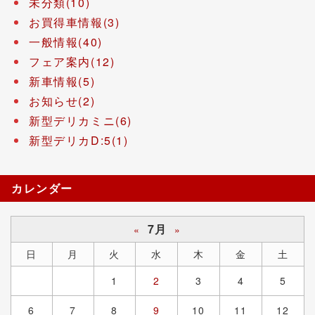
未分類(10)
お買得車情報(3)
一般情報(40)
フェア案内(12)
新車情報(5)
お知らせ(2)
新型デリカミニ(6)
新型デリカD:5(1)
カレンダー
7月
«
»
日
月
火
水
木
金
土
1
2
3
4
5
6
7
8
9
10
11
12