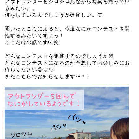
アウトランダーをジロジロ見ながら写真を撮ってい
るみたい。。
何をしているんでしょうか🤔怪しい。笑
⁡
聞いたところによると、今度なにかコンテストを開
催するみたいですよっ！
ここだけの話です🤭笑
⁡
どんなコンテストを開催するのでしょうか😳
どんなコンテストになるのか予想してお楽しみにお
待ちください😊♡♡
またこちらでお知らせします〜！！