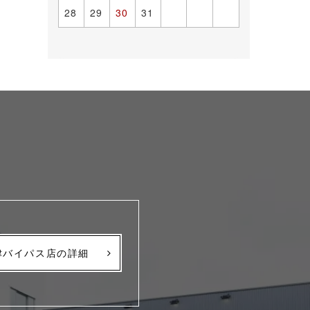
28
29
30
31
津バイパス店の詳細