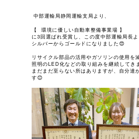
中部運輸局静岡運輸支局より、
【⠀環境に優しい自動車整備事業場 】
に3回選ばれ受賞し、この度中部運輸局長より
シルバーからゴールドになりました😍
⁡
リサイクル部品の活用やガソリンの使用を
照明のLED化などの取り組みを継続してき
まだまだ至らない所はありますが、自分達
す😊