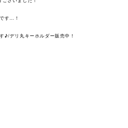
うございました！
です…！
す♪/デリ丸キーホルダー販売中！