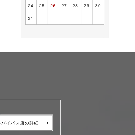
24
25
26
27
28
29
30
31
津バイパス店の詳細