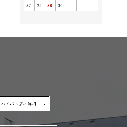
27
28
29
30
津バイパス店の詳細