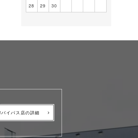
28
29
30
津バイパス店の詳細