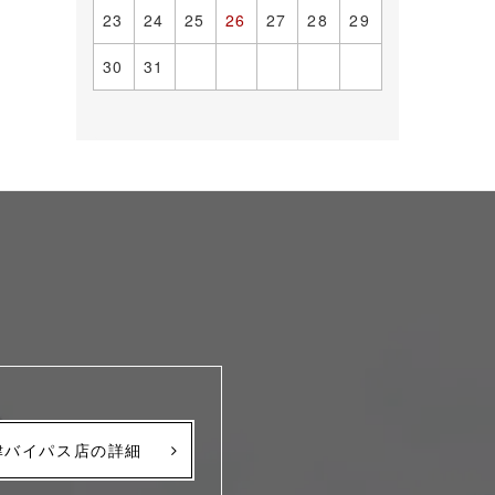
23
24
25
26
27
28
29
30
31
津バイパス店の詳細