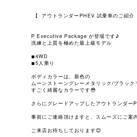
【 アウトランダーPHEV 試乗車のご紹介
⁡
P Executive Package が登場です♪
洗練と上質を極めた最上級モデル
⁡
◾︎4WD
◾︎5人乗り
⁡
ボディカラーは、新色の
ムーンストーングレーメタリック/ブラックマ
すごく綺麗なカラーです😳
⁡
さらにグレードアップしたアウトランダーP
⁡
事前にご連絡頂けますと、スムーズにご案内
⁡
ご来店お待ちしております😊