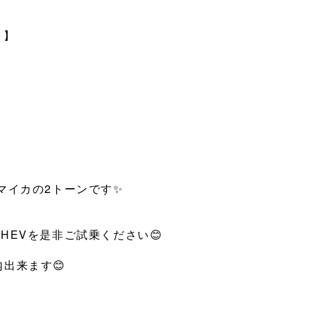
⠀】
イカの2トーンです✨️
HEVを是非ご試乗ください😊
出来ます😊