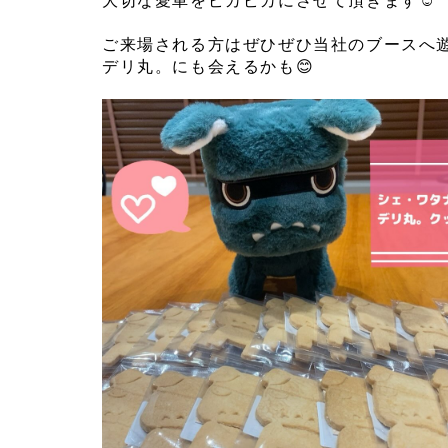
⁡
ご来場される方はぜひぜひ当社のブースへ
デリ丸。にも会えるかも😊