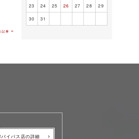
23
24
25
26
27
28
29
30
31
»
の記事
津バイパス店の詳細