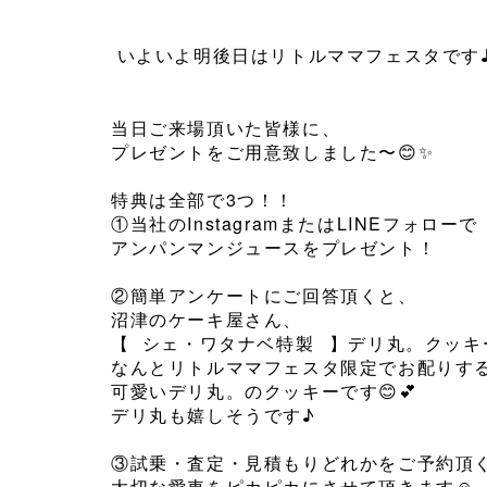
いよいよ明後日はリトルママフェスタです
⁡
当日ご来場頂いた皆様に、
プレゼントをご用意致しました〜😊✨️
⁡
特典は全部で3つ！！
①当社のInstagramまたはLINEフォローで
アンパンマンジュースをプレゼント！
⁡
②簡単アンケートにご回答頂くと、
沼津のケーキ屋さん、
【 シェ・ワタナベ特製⠀】デリ丸。クッキ
なんとリトルママフェスタ限定でお配りす
可愛いデリ丸。のクッキーです😊💕
デリ丸も嬉しそうです♪
⁡
③試乗・査定・見積もりどれかをご予約頂
大切な愛車をピカピカにさせて頂きます☺️