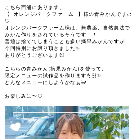
こちら西浦にあります、
【 オレンジパークファーム⠀】様の青みかんです🍊
♡
オレンジパークファーム様は、無農薬、自然農法で
みかん作りをされているそうです！！
普通は捨ててしまうことも多い摘果みかんですが、
今回特別にお譲り頂きました✨
ありがとうございます😊
⁡
こちらの青みかん(摘果みかん)を使って、
限定メニューの試作品を作ります💪🏻✨️
どんなメニューにしようかなぁ🤭
⁡
お楽しみに〜♡