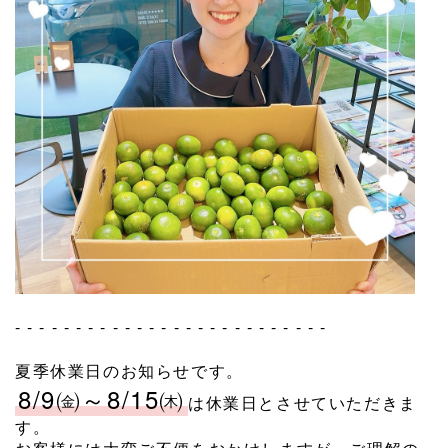
⁡
- - - - - - - - - - - - - - - - - - - - - - - - - -
⁡
夏季休業日のお知らせです。
8/9㈮～8/15㈭
は休業日とさせていただきま
す。