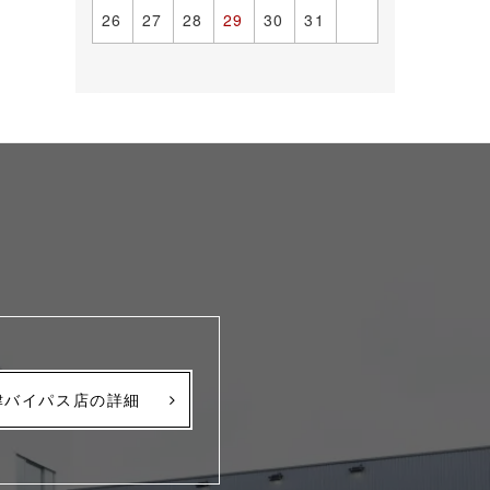
26
27
28
29
30
31
津バイパス店の詳細