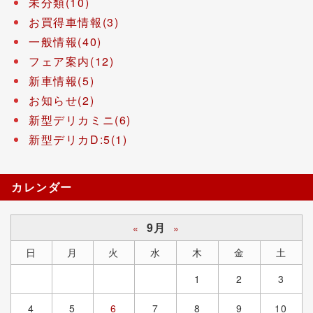
未分類(10)
お買得車情報(3)
一般情報(40)
フェア案内(12)
新車情報(5)
お知らせ(2)
新型デリカミニ(6)
新型デリカD:5(1)
カレンダー
9月
«
»
日
月
火
水
木
金
土
1
2
3
4
5
6
7
8
9
10