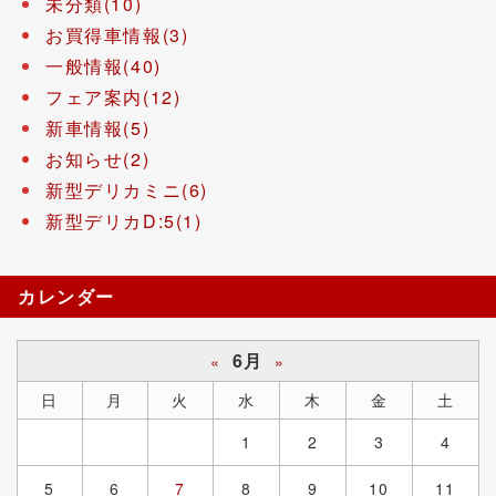
未分類(10)
お買得車情報(3)
一般情報(40)
フェア案内(12)
新車情報(5)
お知らせ(2)
新型デリカミニ(6)
新型デリカD:5(1)
カレンダー
6月
«
»
日
月
火
水
木
金
土
1
2
3
4
5
6
7
8
9
10
11