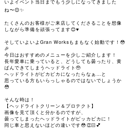
いよイベント当日までもう少しになってきました
ね〜😊✨
たくさんのお客様がご来店してくださることを想像
しながら準備を頑張ってます😊♥
⁡
そしていよいよGran Worksもまもなく始動です！😳
🎉
今日はおすすめのメニューを少しご紹介します！
長年愛車に乗っていると、どうしても曇ったり、黄
ばんできてしまうヘッドライト🥹
ヘッドライトがピカピカになったらなぁ…と
思っている方もいらっしゃるのではないでしょうか
😳
⁡
そんな時は！
【ヘッドライトクリーン＆プロテクト】
画像を見て頂くと分かるのですが、
曇ってしまったヘッドライトがピッカピカに！
同じ車と思えないほどの違いです😳👏🏻💕