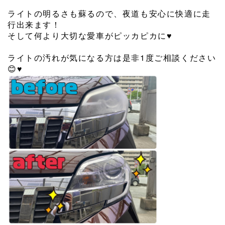
⁡
ライトの明るさも蘇るので、夜道も安心に快適に走
行出来ます！
そして何より大切な愛車がピッカピカに♥
⁡
ライトの汚れが気になる方は是非1度ご相談ください
😊♥