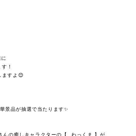
様に
ます！
しますよ😊
豪華景品が抽選で当たります✨
ESさんの癒しキャラクターの【⠀わっくま 】が