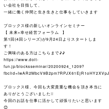
い会社を目指して、
一緒に働く仲間と生き生きと仕事をしていきます
ブロックス様の新しいオンラインセミナー
【 未来×幸せ経営フォーラム⠀】
第1回(4回シリーズ)が9月24日よりスタートしま
す！
ご興味のある方はこちらまで♪♪
https://www.doit-
fun.jp/blocksseminar/20200924_1209?
fbclid=IwAR2MbcV9B2pm7RPJX61EjR1oHY2XV
ブロックス様、今回も大変貴重な機会を頂き本当に
ありがとうございました❕❕
今回のお話を仕事に活かして頑張りたいと思います
😊