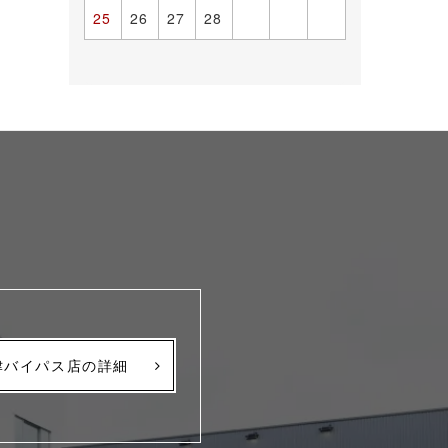
25
26
27
28
津バイパス店の詳細