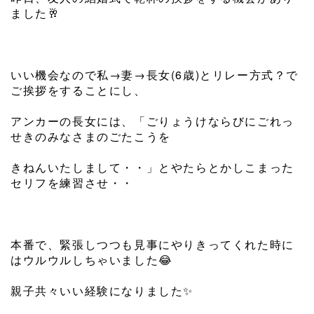
ました
🥂
いい機会なので私→妻→長女(6歳)とリレー方式？で
ご挨拶をすることにし、
アンカーの長女には、
「ごりょうけならびにごれっ
せきのみなさまのごたこうを
きねんいたしまして・・」
とやたらとかしこまった
セリフを練習させ・・
本番で、緊張しつつも見事にやりきってくれた時に
はウルウルしちゃいました
😂
親子共々いい経験になりました
✨