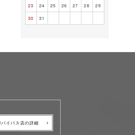
23
24
25
26
27
28
29
30
31
津バイパス店の詳細