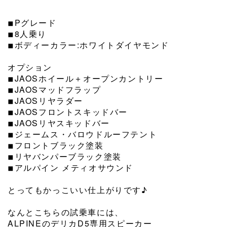
⁡
◾︎Pグレード
◾︎8人乗り
◾︎ボディーカラー:ホワイトダイヤモンド
⁡
オプション
◾︎JAOSホイール＋オープンカントリー
◾︎JAOSマッドフラップ
◾︎JAOSリヤラダー
◾︎JAOSフロントスキッドバー
◾︎JAOSリヤスキッドバー
◾︎ジェームス・バロウドルーフテント
◾︎フロントブラック塗装
◾︎リヤバンパーブラック塗装
◾︎アルパイン メティオサウンド
⁡
とってもかっこいい仕上がりです♪
⁡
なんとこちらの試乗車には、
ALPINEのデリカD5専用スピーカー