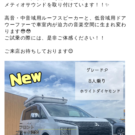
メティオサウンドを取り付けています！！✨
⁡
高音・中音域用ルーフスピーカーと、低音域用ドア
ウーファーで車室内が迫力の音楽空間に生まれ変わ
ります😳😳
ご試乗の際には、是非ご体感ください！！
⁡
ご来店お待ちしております😊