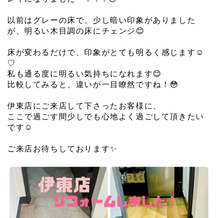
⁡
以前はグレーの床で、少し暗い印象がありました
が、明るい木目調の床にチェンジ😊
⁡
床が変わるだけで、印象がとても明るく感じます☺️
♡
私も通る度に明るい気持ちになれます😊
比較してみると、違いが一目瞭然ですね！😳
⁡
伊東店にご来店して下さったお客様に、
ここで過ごす間少しでも心地よく過ごして頂きたい
です☺️
⁡
ご来店お待ちしております✨️