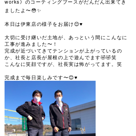
works》のコーティングブースがだんだん出来てき
ましたよ〜😳✨
本日は伊東店の様子をお届け😊♥
⁡
大切に受け継いだ土地が、あっという間にこんなに
工事が進みました〜！
完成が近づいてきてテンションが上がっているの
か、社長と店長が屋根の上で遊んでます🤣🤣笑
こんなに笑顔ですが、社長実は怖がってます。笑
⁡
完成まで毎日楽しみです〜😊♥