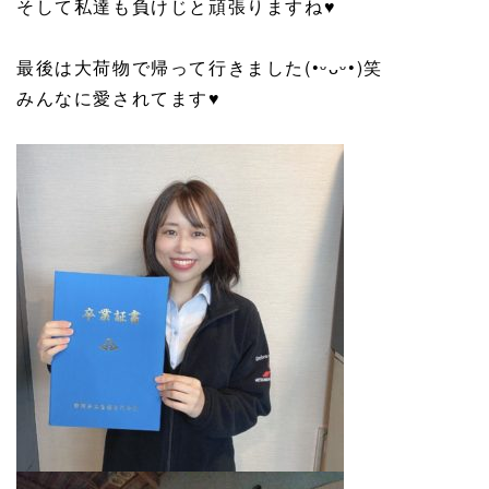
そして私達も負けじと頑張りますね
♥
最後は大荷物で帰って行きました(•ᵕᴗᵕ•)笑
みんなに愛されてます
♥