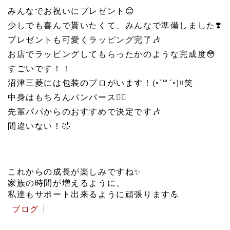
みんなでお祝いにプレゼント
😊
少しでも喜んで貰いたくて、みんなで準備しました
❣️
プレゼントも可愛くラッピング完了
🎶
お店でラッピングしてもらったかのような完成度
😳
すごいです！！
沼津三菱には包装のプロがいます！(◦`꒳´◦)ᵎᵎ笑
中身はもちろんパンパース
🙆‍♀️
先輩パパからのおすすめで決定です
🎶
間違いない！
🤣
これからの成長が楽しみですね
✨
家族の時間が増えるように、
私達もサポート出来るように頑張ります
💪
ブログ