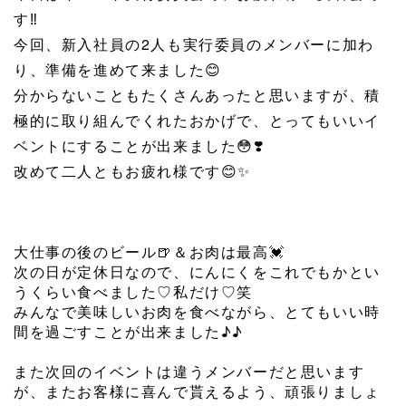
す
‼️
今回、新入社員の2人も実行委員のメンバーに加わ
り、準備を進めて来ました
😊
分からないこともたくさんあったと思いますが、積
極的に取り組んでくれたおかげで、とってもいいイ
ベントにすることが出来ました
😳
❣️
改めて二人ともお疲れ様です
😊
✨
大仕事の後のビール
🍺
＆お肉は最高
💓
次の日が定休日なので、にんにくをこれでもかとい
うくらい食べました♡私だけ♡笑
みんなで美味しいお肉を食べながら、とてもいい時
間を過ごすことが出来ました♪♪
また次回のイベントは違うメンバーだと思います
が、またお客様に喜んで貰えるよう、頑張りましょ