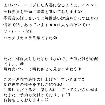
よりパワーアップした内容になるように、イベント
実行委員を筆頭に準備を進めております
😤
委員会の話し合いでは毎回熱い討論を交わすほどの
情熱で話しあっています
🔥
🔥
(1人をのぞいて(・
▽・)・・・笑)
バッチリカメラ目線ですね
😂
ただ、梅雨入りしたばかりなので、天気だけが心配
です。。
😧
晴れ女パワーで晴れさせて見せますね
💪
☀
この一週間で最後の仕上げをしていきます
❣️
制作途中の様子を少しご紹介♪♪
ご来店くださる方、楽しみにしていてください
😆
ま
だまだご予約も受付けております
🙆‍♀️
お待ちしております～♡